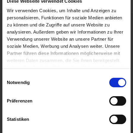
Diese Webseite verwendet Cookies
Wir verwenden Cookies, um Inhalte und Anzeigen zu
personalisieren, Funktionen für soziale Medien anbieten
zu können und die Zugriffe auf unsere Website zu
analysieren. Außerdem geben wir Informationen zu Ihrer
Verwendung unserer Website an unsere Partner für
soziale Medien, Werbung und Analysen weiter. Unsere
Partner führen diese Informationen möglicherweise mit
weiteren Daten zusammen, die Sie ihnen bereitgestellt
haben oder die sie im Rahmen Ihrer Nutzung der Dienste
gesammelt haben.
Einwilligungsauswahl
Notwendig
Mein Makler GmbH
Impressum
|
Datenschutzerklärung
Silberweg 2
Präferenzen
48282 Emsdetten
E-Mail:
karriere@mein-makler.com
Statistiken
Telefon:
02572 – 9172300