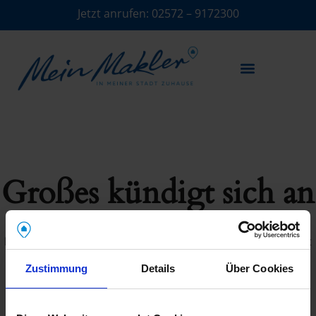
Jetzt anrufen:
02572 – 9172300
Großes kündigt sich an
Hier bahnt sich etwas Großes an! Unser Shop ist in Arbeit
und wird bald veröffentlicht!
Zustimmung
Details
Über Cookies