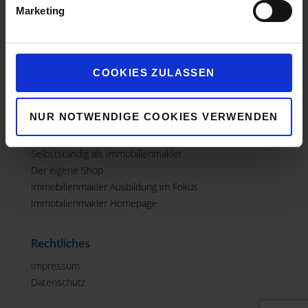
Marketing
Beruf mit Zukunft
Beruf mit Zukunft
Immobilienmakler Gehalt
COOKIES ZULASSEN
Immobilienmakler Voraussetzung
Immobilienmakler Job
NUR NOTWENDIGE COOKIES VERWENDEN
Wie wird man Immobilienmakler?
Immobilienmakler Quereinsteiger
Selbstständig als Immobilienmakler
Der eigene Shop
Immobilienmakler Ausbildung im Fokus
Immobilienmakler Homepage
Rechtliches
Impressum
Datenschutz