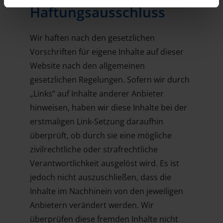
Haftungsausschluss
Wir haften nach den gesetzlichen
Vorschriften für eigene Inhalte auf dieser
Website nach den allgemeinen
gesetzlichen Regelungen. Sofern wir durch
„Links“ auf Inhalte anderer Anbieter
hinweisen, haben wir diese Inhalte bei der
erstmaligen Link-Setzung daraufhin
überprüft, ob durch sie eine mögliche
zivilrechtliche oder strafrechtliche
Verantwortlichkeit ausgelöst wird. Es ist
jedoch nicht auszuschließen, dass die
Inhalte im Nachhinein von den jeweiligen
Anbietern verändert werden. Wir
überprüfen diese fremden Inhalte nicht