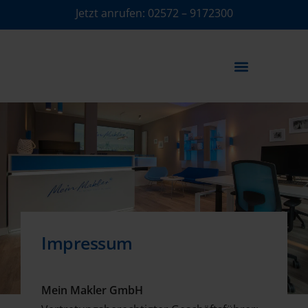
Jetzt anrufen:
02572 – 9172300
IMMOBILIENMAKLER AKADEMIE
Impressum
Mein Makler GmbH