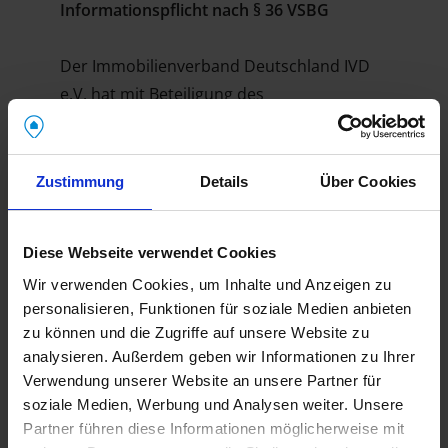
Informationspflicht nach § 36 VSBG
Der Immobilienverband Deutschland IVD
e.V. hat mit Beteiligung des
Verbraucherverbandes Verband Privater
Bauherren e.V. (VPB) eine
Schlichtungsstelle nach Maßgabe des
Zustimmung
Details
Über Cookies
Verbraucherstreitbeilegungsgesetzes
(VSBG) eingerichtet. Vor der
Diese Webseite verwendet Cookies
Schlichtungsstelle können u. a.
Wir verwenden Cookies, um Inhalte und Anzeigen zu
Streitigkeiten zwischen Verbrauchern und
personalisieren, Funktionen für soziale Medien anbieten
Mitgliedern des IVD in einem
zu können und die Zugriffe auf unsere Website zu
außergerichtlichen Schlichtungsverfahren
analysieren. Außerdem geben wir Informationen zu Ihrer
beigelegt werden.
Verwendung unserer Website an unsere Partner für
soziale Medien, Werbung und Analysen weiter. Unsere
Die Anschrift der Schlichtungsstelle des IVD
Partner führen diese Informationen möglicherweise mit
lautet: Ombudsmann Immobilien IVD/VPB –