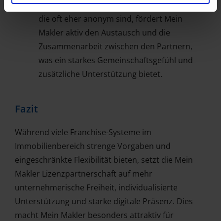
Vergleich zu anderen Franchise-Systemen,
die oft eher anonym sind, fördert Mein
Makler aktiv den Austausch und die
Zusammenarbeit zwischen den Partnern,
was ein starkes Gemeinschaftsgefühl und
zusätzliche Unterstützung bietet.
Fazit
Während viele Franchise-Systeme im
Immobilienbereich strenge Vorgaben und
eingeschränkte Flexibilität bieten, setzt die Mein
Makler Lizenzpartnerschaft auf mehr
unternehmerische Freiheit, individualisierte
Unterstützung und starke digitale Präsenz. Dies
macht Mein Makler besonders attraktiv für