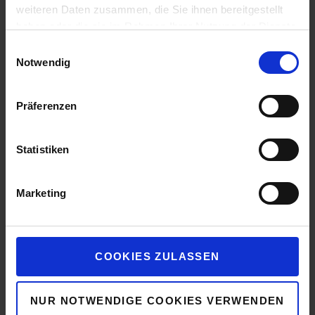
möglicherweise nicht dieselbe digitale
weiteren Daten zusammen, die Sie ihnen bereitgestellt
Reichweite haben.
haben oder die sie im Rahmen Ihrer Nutzung der Dienste
gesammelt haben.
Regelmäßige Performance-Reports:
Einwilligungsauswahl
Notwendig
Transparenz und Kontrolle: Mein Makler
Impressum
|
Datenschutzerklärung
bietet regelmäßige Performance-Reports zur
Webseite des Lizenzpartners an. Diese
Präferenzen
Transparenz hilft dabei, die Positionierung in
den Suchmaschinen genau zu verfolgen und
Statistiken
gezielt zu optimieren. Diese Art von
kontinuierlichem Monitoring und Anpassung
Marketing
ist nicht bei allen Franchise-Systemen
Standard.
Gemeinschaft und Netzwerk:
COOKIES ZULASSEN
Exklusives Netzwerk: Mein Makler legt
großen Wert auf den Aufbau eines starken
Netzwerks unter den Lizenzpartnern. Im
NUR NOTWENDIGE COOKIES VERWENDEN