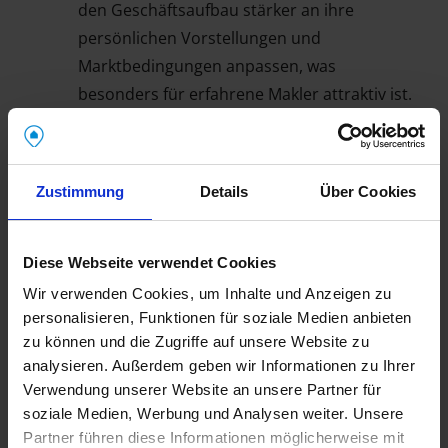
den Geschäftsaufbau stärker an ihre
persönlichen Vorstellungen und
Marktbedingungen anpassen, was
besonders für erfahrene Makler attraktiv ist.
Starke Online-Präsenz:
Top-Sichtbarkeit im Internet:
Ein
wesentlicher Unterschied zu anderen
Zustimmung
Details
Über Cookies
Anbietern ist die bereits bestehende starke
Online-Präsenz von Mein Makler.
Lizenzpartner starten nicht bei Null, sondern
Diese Webseite verwendet Cookies
profitieren sofort von einer gut
Wir verwenden Cookies, um Inhalte und Anzeigen zu
positionierten Webseite, die bereits für
personalisieren, Funktionen für soziale Medien anbieten
zu können und die Zugriffe auf unsere Website zu
relevante Suchbegriffe in den
analysieren. Außerdem geben wir Informationen zu Ihrer
Suchmaschinen optimiert ist. Dies bietet
Verwendung unserer Website an unsere Partner für
einen erheblichen Vorteil gegenüber
soziale Medien, Werbung und Analysen weiter. Unsere
anderen Franchise-Systemen, die
Partner führen diese Informationen möglicherweise mit